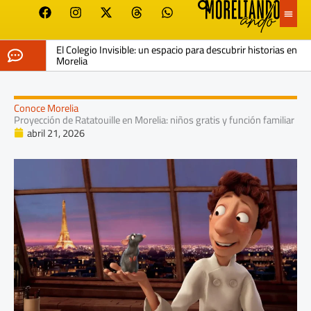
F
I
X
T
W
Ir
a
n
-
h
h
al
c
s
t
r
a
contenido
e
t
w
e
t
El Colegio Invisible: un espacio para descubrir historias en
b
a
i
a
s
Morelia
o
g
t
d
a
o
r
t
s
p
k
a
e
p
m
r
Conoce Morelia
Proyección de Ratatouille en Morelia: niños gratis y función familiar
abril 21, 2026