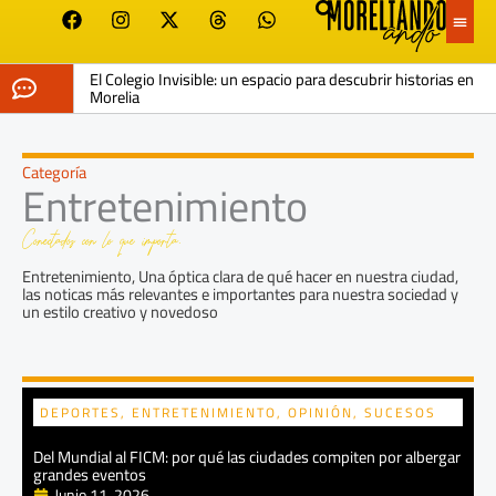
F
I
X
T
W
Ir
a
n
-
h
h
al
c
s
t
r
a
contenido
e
t
w
e
t
El Colegio Invisible: un espacio para descubrir historias en
b
a
i
a
s
Morelia
o
g
t
d
a
o
r
t
s
p
k
a
e
p
m
r
Categoría
Entretenimiento
Conectados con lo que importa.
Entretenimiento, Una óptica clara de qué hacer en nuestra ciudad,
las noticas más relevantes e importantes para nuestra sociedad y
un estilo creativo y novedoso
Página
Página
Página
Página
Página
DEPORTES
,
ENTRETENIMIENTO
,
OPINIÓN
,
SUCESOS
Del Mundial al FICM: por qué las ciudades compiten por albergar
grandes eventos
Junio 11, 2026