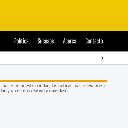
ión
Política
Sucesos
Acerca
Contacto
El “Pato M
é hacer en nuestra ciudad, las noticas más relevantes e
dad y un estilo creativo y novedoso