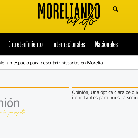
Entretenimiento
Internacionales
Nacionales
Opin
ble: un espacio para descubrir historias en Morelia
Opinión, Una óptica clara de qu
nión
importantes para nuestra socie
n lo que importa.